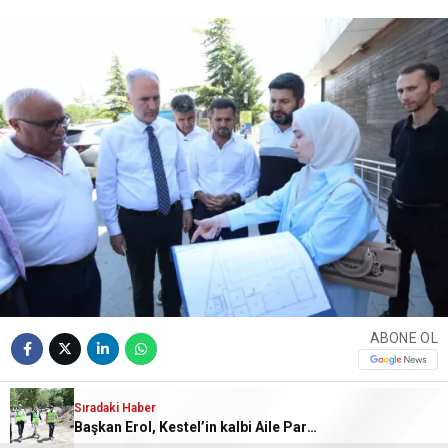
ABONE OL
Sıradaki Haber
İnegöl Belediyesi’nin Alanyurt Yunusemre
Başkan Erol, Kestel’in kalbi Aile Parkı’ndaki çalışmaları inceledi
Mahallesinde yapımına başladığı yüzme havuzunda