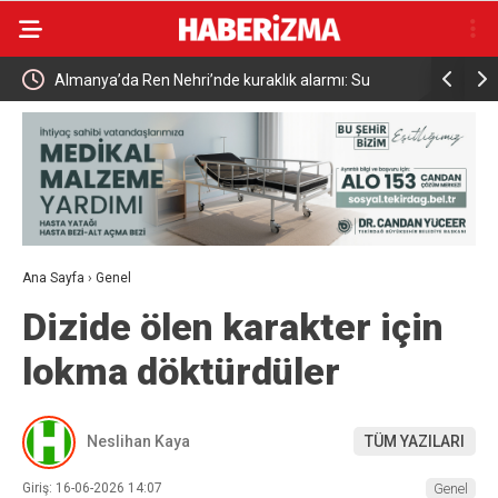
Uludağ’da çıkan orman yangını söndürüldü
MGK 6 Ağu
Güvenlik 
Ana Sayfa
›
Genel
Dizide ölen karakter için
lokma döktürdüler
Neslihan Kaya
TÜM YAZILARI
Giriş: 16-06-2026 14:07
Genel