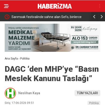
ükrü
Sarımsak festivalinde sahne alan Sefo, binlerce
Sanatçı Ca
vatandaşa unutulmaz bir gece yaşattı
Ana Sayfa
›
Politika
DAGC ‘den MHP’ye “Basın
Meslek Kanunu Taslağı”
Neslihan Kaya
TÜM YAZILARI
Giriş: 17-06-2026 09:51
Politika