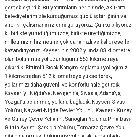
gerçekleştirdik. Bu yatırımların her birinde, AK Parti
belediyelerimizle kurduğumuz güçlü iş birliğinin ve
ahenkli çalışmanın izlerini görüyoruz. Çünkü biliyoruz
ki; birlikte yürüdüğümüzde, birlikte ürettiğimizde,
milletimizin hizmetine çok daha hızlı ve kalıcı eserler
kazandırıyoruz. Kayseri’nin 2002 yılında 83 kilometre
olan bölünmüş yol uzunluğunu 652 kilometreye
çıkardık. Bitümlü Sıcak Karışım kaplamalı yol ağımızı
1 kilometreden 512 kilometreye yükselterek,
yollarımızı daha güvenli ve konforlu hale getirdik.
Kayseri’yi; Niğde’ye, Nevşehir’e, Sivas’a, Adana’ya,
Yozgat’a bölünmüş yollarla bağladık. Kayseri-Sivas
Yolu’nu, Kayseri-Niğde Devlet Yolu’nu, Kayseri- Kuzey
ve Güney Çevre Yollarını, Sarıoğlan Yolu’nu, Pınarbaşı-
Gürün Ayrımı-Şarkışla Yolu’nu, Tomarza Çevre Yolu
gibi nice projeyi bölünmüş yol olarak tamamladık.