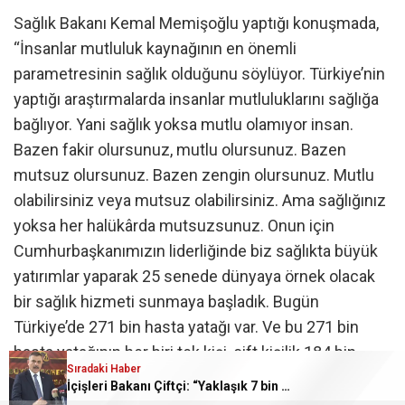
Sağlık Bakanı Kemal Memişoğlu yaptığı konuşmada,
“İnsanlar mutluluk kaynağının en önemli
parametresinin sağlık olduğunu söylüyor. Türkiye’nin
yaptığı araştırmalarda insanlar mutluluklarını sağlığa
bağlıyor. Yani sağlık yoksa mutlu olamıyor insan.
Bazen fakir olursunuz, mutlu olursunuz. Bazen
mutsuz olursunuz. Bazen zengin olursunuz. Mutlu
olabilirsiniz veya mutsuz olabilirsiniz. Ama sağlığınız
yoksa her halükârda mutsuzsunuz. Onun için
Cumhurbaşkanımızın liderliğinde biz sağlıkta büyük
yatırımlar yaparak 25 senede dünyaya örnek olacak
bir sağlık hizmeti sunmaya başladık. Bugün
Türkiye’de 271 bin hasta yatağı var. Ve bu 271 bin
hasta yatağının her biri tek kişi, çift kişilik 184 bin
Sıradaki Haber
yatakla insanımıza hizmet yapıyoruz. Ve her gün bir
İçişleri Bakanı Çiftçi: “Yaklaşık 7 bin 500 aranan şahsı bu yılın ilk 7 yılında yakalamış durumdayız”
buçuk milyonluk bir sağlık ordusuyla, her gün üç