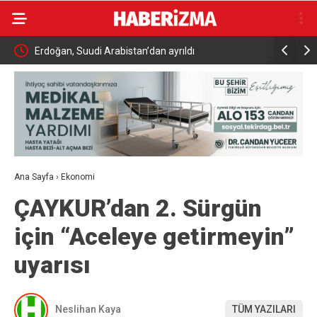
eçit
Erdoğan, Suudi Arabistan’dan ayrıldı
Kahta’da 
yükseliyor
Ana Sayfa
›
Ekonomi
ÇAYKUR’dan 2. Sürgün
için “Aceleye getirmeyin”
uyarısı
Neslihan Kaya
TÜM YAZILARI