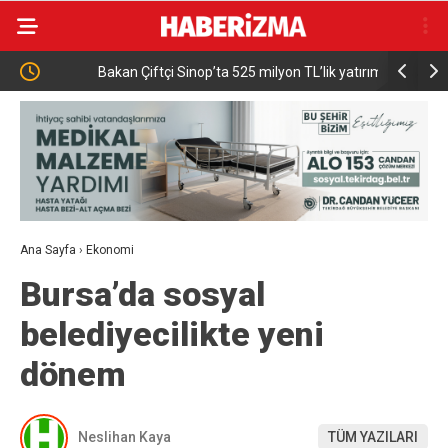
Bakan Çiftçi Sinop’ta 525 milyon TL’lik yatırımları
Karacabey
açtı: “Devlet vatandaşına daha hızlı ulaşacak”
Ana Sayfa
›
Ekonomi
Bursa’da sosyal
belediyecilikte yeni
dönem
Neslihan Kaya
TÜM YAZILARI