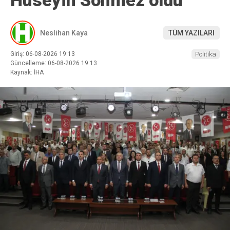
Hüseyin Sönmez oldu
Neslihan Kaya
TÜM YAZILARI
Giriş: 06-08-2026 19:13
Politika
Güncelleme: 06-08-2026 19:13
Kaynak: İHA