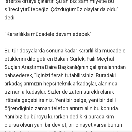
isterse ortaya çıkartır. Şu an biz samimiyetle bu
süreci yürüteceğiz. Çözdüğümüz olaylar da oldu”
dedi.
“Kararlılıkla mücadele devam edecek”
Bu tür dosyalarda sonuna kadar kararlılıkla mücadele
ettiklerini dile getiren Bakan Gürlek, Faili Meçhul
Suçları Araştırma Daire Başkanlığının çalışmalarından
bahsederek, “İçinizi ferah tutabilirsiniz. Buradaki
arkadaşlarımızın hepsi teknik arkadaşlar, alanında
uzman arkadaşlar. Sizler de zaten sürekli olarak
irtibata geçebilirsiniz. Yeni bir belge, yeni bir delil
öğrendiğiniz zaman telefonlarınızı alın bu konuda.
Yani biz bu büroyu kurarken dedik ki burada kim
olursa olsun yani bir devlet, bir cinayet varsa bunun