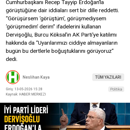
Cumhurbaşkanı Recep Tayyip Erdoğan’la
görüştüğüne dair iddiaları sert bir dille reddetti.
“Görüşürsem ‘görüştüm’, görüşmediysem
‘görüşmedim’ derim” ifadelerini kullanan
Dervişoğlu, Burcu Köksal’ın AK Parti’ye katılımı
hakkında da “Uyarılarımızı ciddiye almayanların
bugün bu dertlerle boğuştuklarını görüyoruz”
dedi.
Neslihan Kaya
TÜM YAZILARI
Giriş: 13-05-2026 15:28
Politika
Kaynak: HABER MERKEZI