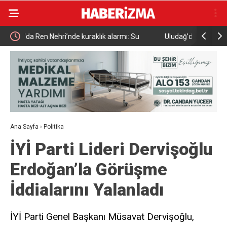
Uludağ’da çıkan orman yangını söndürüldü
MGK 6 Ağu
Güvenlik 
Ana Sayfa
›
Politika
İYİ Parti Lideri Dervişoğlu
Erdoğan’la Görüşme
İddialarını Yalanladı
İYİ Parti Genel Başkanı Müsavat Dervişoğlu,