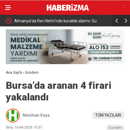
Almanya’da Ren Nehri’nde kuraklık alarmı: Su
Uludağ’da
seviyesinde tarihi düşüş yaşandı
Ana Sayfa
›
Gündem
Bursa’da aranan 4 firari
yakalandı
Neslihan Kaya
TÜM YAZILARI
Giriş: 16-06-2026 15:37
Gündem