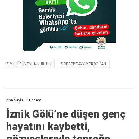
MILLÎ GÜVENLIK KURULU
RECEP TAYYIP ERDOĞAN
Ana Sayfa
›
Gündem
İznik Gölü’ne düşen genç
hayatını kaybetti,
gözyaşlarıyla toprağa