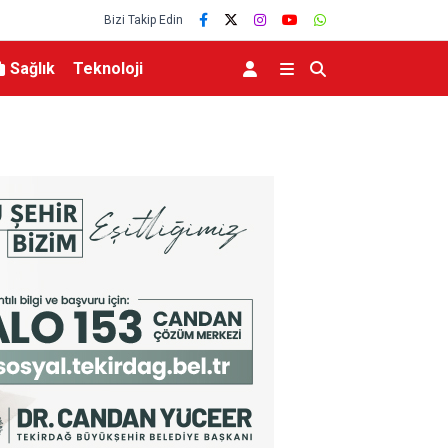
Bizi Takip Edin
Sağlık
Teknoloji
Bakan Bayraktar: “Uluslararası Nükleer Bilim Oli
katılan Türkiye, 1 altın ve 3 bronz madalya ile 
güçlü bir giriş yaptı”