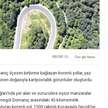
ABONE OL
niç ilçesini birbirine bağlayan kıvrımlı yollar, yaz
ünen doğasıyla kartpostallık görüntüler oluşturdu.
ağları’nda yer alan ve sürücülere eşsiz manzaralar
 İnegöl-Domaniç arasındaki 45 kilometrelik
uran kıvrımlı yol, 1500 rakımlı Kocayayla Geçidi’ne