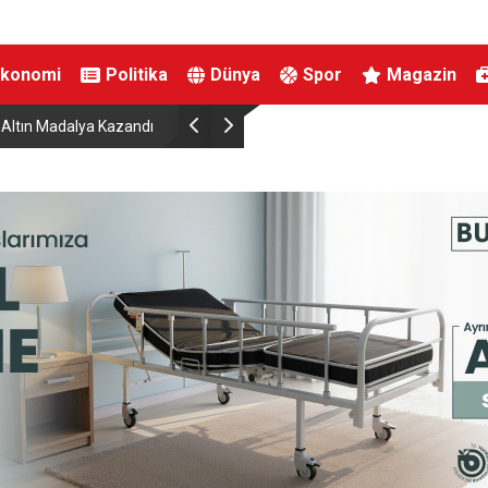
Ekonomi
Politika
Dünya
Spor
Magazin
a Altın Madalya Kazandı
Karacabey’de ormanlık alanda yangın paniği