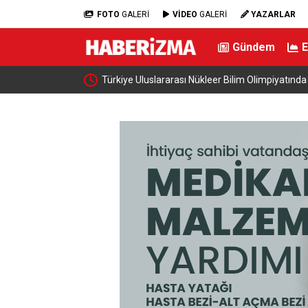
FOTO
GALERİ
VİDEO
GALERİ
YAZARLAR
Gündem
 çift kazadan kıl payı
Türkiye Uluslararası Nükleer Bilim Olimpiyatınd