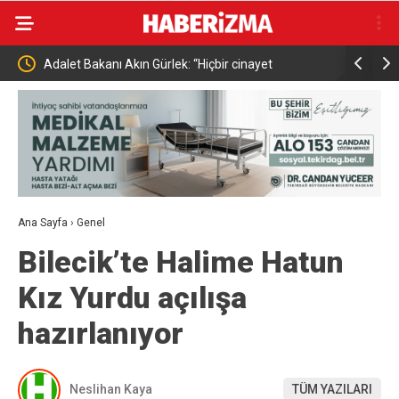
Adalet Bakanı Akın Gürlek: “Hiçbir cinayet
Terörsüz T
unutulmayacak, hiçbir delil göz ardı edilmeyecek”
Aşamalı Yo
Ana Sayfa
›
Genel
Bilecik’te Halime Hatun
Kız Yurdu açılışa
hazırlanıyor
Neslihan Kaya
TÜM YAZILARI