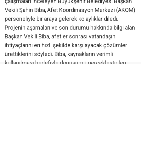
çalışmaları inceleyen Büyükşehir Belediyesi Başkan
Vekili Şahin Biba, Afet Koordinasyon Merkezi (AKOM)
personeliyle bir araya gelerek kolaylıklar diledi.
Projenin aşamaları ve son durumu hakkında bilgi alan
Başkan Vekili Biba, afetler sonrası vatandaşın
ihtiyaçlarını en hızlı şekilde karşılayacak çözümler
ürettiklerini söyledi. Biba, kaynakların verimli
kullanılması hedefiyle dönüşümü gerçekleştirilen
araçların afetler sonrasında sunulan önemli
hizmetler arasında yer alacağını vurguladı. Başkan
Vekili Şahin Biba, “Sağlıklı ve koordineli yemek
ikramından kesintisiz iletişim ve erişilebilirlik
desteğine kadar birçok temel ihtiyaca hızlı şekilde
cevap verecek bu araçları en kısa sürede hizmete
hazır hale getireceğiz” diye konuştu.