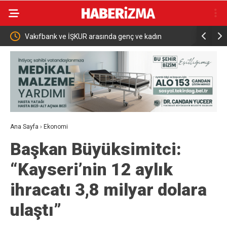
asında genç ve kadın
Bakan Şimşek: “Batman’da muazzam bir
fırtınası var”
Ana Sayfa
›
Ekonomi
Başkan Büyüksimitci:
“Kayseri’nin 12 aylık
ihracatı 3,8 milyar dolara
ulaştı”