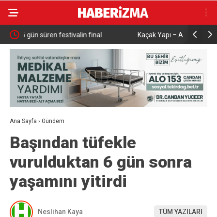
Kaçak Yapı – Alper Taban…
Çalışma ve
aşattı
Karabük’t
Ana Sayfa
›
Gündem
Başından tüfekle
vurulduktan 6 gün sonra
yaşamını yitirdi
Neslihan Kaya
TÜM YAZILARI