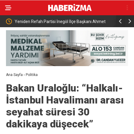
göl İlçe Başkanı Ahmet
Bakan Göktaş Bahçelievler Sosyal Hizmet
 “İnegöl Üreticisinin
Kampüsünde Yeni Birimleri Açtı
Ana Sayfa
›
Politika
Bakan Uraloğlu: “Halkalı-
İstanbul Havalimanı arası
seyahat süresi 30
dakikaya düşecek”