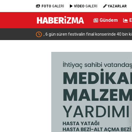
FOTO
GALERİ
VİDEO
GALERİ
YAZARLAR
Gündem
rinde 40 bin kişiye
Kaçak Yapı – Alper Taban…