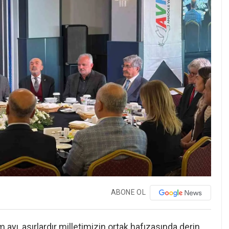
ABONE OL
ayı, asırlardır milletimizin ortak hafızasında derin