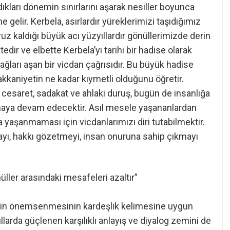
ıkları dönemin sınırlarını aşarak nesiller boyunca
e gelir. Kerbela, asırlardır yüreklerimizi taşıdığımız
uz kaldığı büyük acı yüzyıllardır gönüllerimizde derin
ir ve elbette Kerbela’yı tarihi bir hadise olarak
ağları aşan bir vicdan çağrısıdır. Bu büyük hadise
akkaniyetin ne kadar kıymetli olduğunu öğretir.
 cesaret, sadakat ve ahlaki duruş, bugün de insanlığa
olmaya devam edecektir. Asıl mesele yaşananlardan
 yaşanmaması için vicdanlarımızı diri tutabilmektir.
ayı, hakkı gözetmeyi, insan onuruna sahip çıkmayı
ller arasındaki mesafeleri azaltır”
liğin önemsenmesinin kardeşlik kelimesine uygun
llarda güçlenen karşılıklı anlayış ve diyalog zemini de