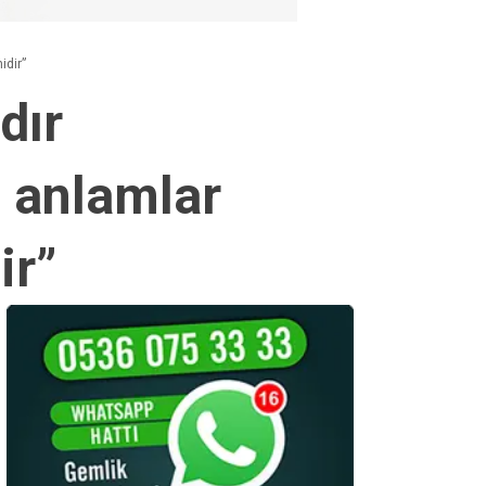
idir”
dır
n anlamlar
ir”