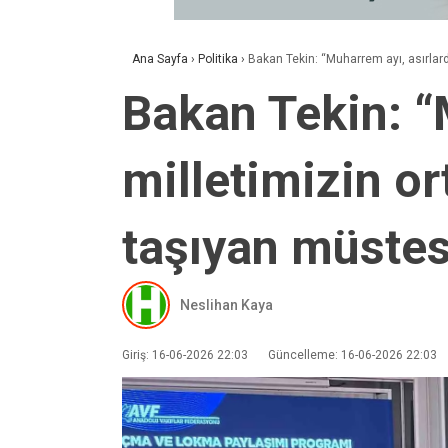
Ana Sayfa
›
Politika
›
Bakan Tekin: “Muharrem ayı, asırlard
Bakan Tekin: “
milletimizin or
taşıyan müstes
Neslihan Kaya
Giriş: 16-06-2026 22:03
Güncelleme: 16-06-2026 22:03