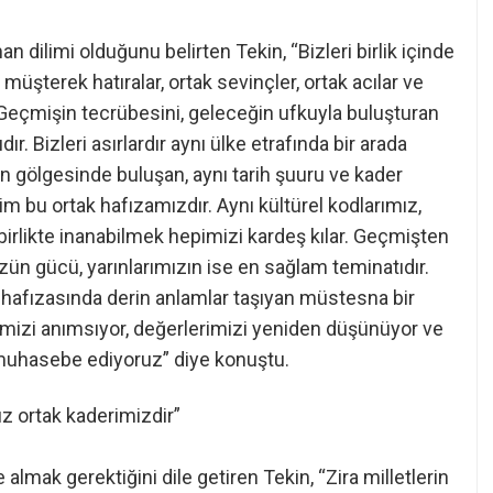
 dilimi olduğunu belirten Tekin, “Bizleri birlik içinde
müşterek hatıralar, ortak sevinçler, ortak acılar ve
. Geçmişin tecrübesini, geleceğin ufkuyla buluşturan
ır. Bizleri asırlardır aynı ülke etrafında bir arada
ın gölgesinde buluşan, aynı tarih şuuru ve kader
im bu ortak hafızamızdır. Aynı kültürel kodlarımız,
birlikte inanabilmek hepimizi kardeş kılar. Geçmişten
n gücü, yarınlarımızın ise en sağlam teminatıdır.
k hafızasında derin anlamlar taşıyan müstesna bir
imizi anımsıyor, değerlerimizi yeniden düşünüyor ve
 muhasebe ediyoruz” diye konuştu.
mız ortak kaderimizdir”
e almak gerektiğini dile getiren Tekin, “Zira milletlerin