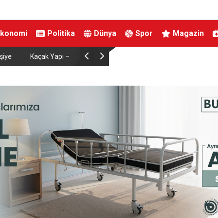
Ekonomi
Politika
Dünya
Spor
Magazin
Çalışma ve Sosyal Güvenlik Bakanı Işıkhan Kar
Bulundu