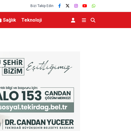
Bizi Takip Edin
Sağlık
Teknoloji
abük’te Temaslarda
İletişim Başkanlığından Mekke Anlaşması için