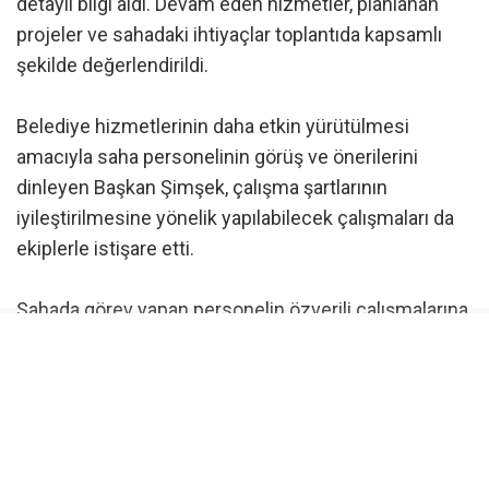
detaylı bilgi aldı. Devam eden hizmetler, planlanan
projeler ve sahadaki ihtiyaçlar toplantıda kapsamlı
şekilde değerlendirildi.
Belediye hizmetlerinin daha etkin yürütülmesi
amacıyla saha personelinin görüş ve önerilerini
dinleyen Başkan Şimşek, çalışma şartlarının
iyileştirilmesine yönelik yapılabilecek çalışmaları da
ekiplerle istişare etti.
Sahada görev yapan personelin özverili çalışmalarına
teşekkür eden Başkan Şimşek, belediye
hizmetlerinin başarısında çalışanların emeğinin
büyük pay sahibi olduğunu vurguladı.
Şimşek, “Şehzadeler’in 67 mahallesine eşit ve kaliteli