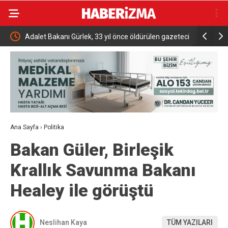
lev
Adalet Bakanı Gürlek, 33 yıl önce öldürülen gazeteci
TMO 2026 2
Uğur Mumcu’nun ailesi ile bir araya geldi
Ana Sayfa
›
Politika
Bakan Güler, Birleşik
Krallık Savunma Bakanı
Healey ile görüştü
Neslihan Kaya
TÜM YAZILARI