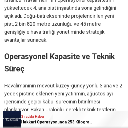
yükseltecek 4. ana pist inşaatında sona gelindiğini
açıkladı. Doğu-batı ekseninde projelendirilen yeni
pist, 2 bin 820 metre uzunluğu ve 45 metre
genişliğiyle hava trafiği yönetiminde stratejik
avantajlar sunacak.
Operasyonel Kapasite ve Teknik
Süreç
Havalimanının mevcut kuzey-güney yönlü 3 ana ve 2
yedek pistine eklenen yeni yatırımın, ağustos ayı
içerisinde geçici kabul sürecinin bitirilmesi
planlanıyor. Bakan Uraloğlu, gerekli teknik testlerin
Sıradaki Haber
ardından
4. ana pistin yılın son çeyreğinde
hava
Hakkari Operasyonunda 253 Kilogram Esrar Ele Geçirildi
trafiğine açılacağını duyurdu.