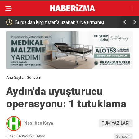
nışı
Bursa’da polisten vatandaşlara güvenlik
Ticaret
bilgilendirmesi
Raporu
Ana Sayfa
›
Gündem
Aydın’da uyuşturucu
operasyonu: 1 tutuklama
Neslihan Kaya
TÜM YAZILARI
Giriş: 30-09-2025 09:44
Gündem