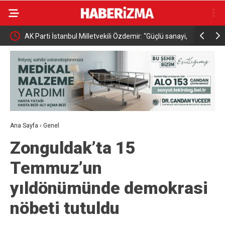
anun
AK Parti İstanbul Milletvekili Özdemir: “Güçlü sanayi,
Uluslarara
güçlü Türkiye”
kapılarını 
Ana Sayfa
›
Genel
Zonguldak’ta 15
Temmuz’un
yıldönümünde demokrasi
nöbeti tutuldu