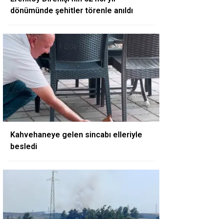
dönümünde şehitler törenle anıldı
Kahvehaneye gelen sincabı elleriyle
besledi