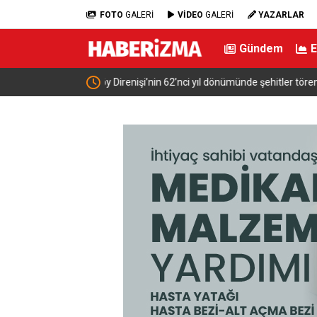
FOTO
GALERİ
VİDEO
GALERİ
YAZARLAR
Gündem
 törenle anıldı
Kahvehaneye gelen sincabı elleriyle besledi