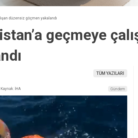
lışan düzensiz göçmen yakalandı
stan’a geçmeye çalı
ndı
TÜM YAZILARI
Kaynak: İHA
Gündem