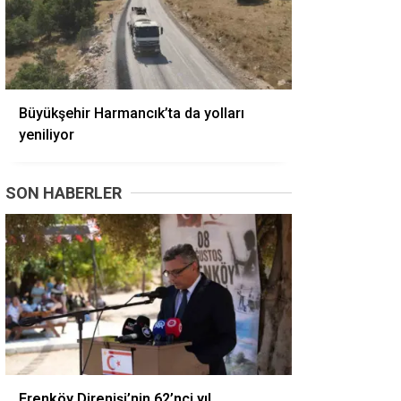
Büyükşehir Harmancık’ta da yolları
yeniliyor
SON HABERLER
Erenköy Direnişi’nin 62’nci yıl