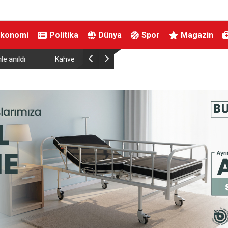
Ekonomi
Politika
Dünya
Spor
Magazin
Karacabey’de makilik alanda orman yangını