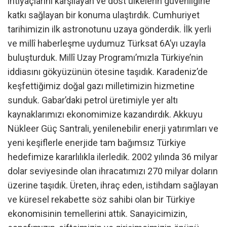
ihtiyaçlarını karşılayan ve dost ülkelerin güvenliğine
katkı sağlayan bir konuma ulaştırdık. Cumhuriyet
tarihimizin ilk astronotunu uzaya gönderdik. İlk yerli
ve millî haberleşme uydumuz Türksat 6A’yı uzayla
buluşturduk. Millî Uzay Programı’mızla Türkiye’nin
iddiasını gökyüzünün ötesine taşıdık. Karadeniz’de
keşfettiğimiz doğal gazı milletimizin hizmetine
sunduk. Gabar’daki petrol üretimiyle yer altı
kaynaklarımızı ekonomimize kazandırdık. Akkuyu
Nükleer Güç Santrali, yenilenebilir enerji yatırımları ve
yeni keşiflerle enerjide tam bağımsız Türkiye
hedefimize kararlılıkla ilerledik. 2002 yılında 36 milyar
dolar seviyesinde olan ihracatımızı 270 milyar doların
üzerine taşıdık. Üreten, ihraç eden, istihdam sağlayan
ve küresel rekabette söz sahibi olan bir Türkiye
ekonomisinin temellerini attık. Sanayicimizin,