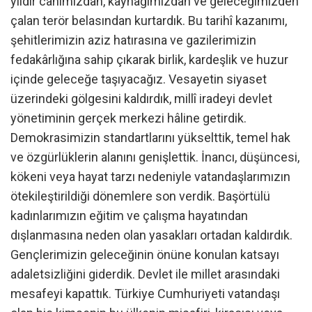
yıldır canımızdan, kaynağımızdan ve geleceğimizden
çalan terör belasından kurtardık. Bu tarihî kazanımı,
şehitlerimizin aziz hatırasına ve gazilerimizin
fedakârlığına sahip çıkarak birlik, kardeşlik ve huzur
içinde geleceğe taşıyacağız. Vesayetin siyaset
üzerindeki gölgesini kaldırdık, millî iradeyi devlet
yönetiminin gerçek merkezi hâline getirdik.
Demokrasimizin standartlarını yükselttik, temel hak
ve özgürlüklerin alanını genişlettik. İnancı, düşüncesi,
kökeni veya hayat tarzı nedeniyle vatandaşlarımızın
ötekileştirildiği dönemlere son verdik. Başörtülü
kadınlarımızın eğitim ve çalışma hayatından
dışlanmasına neden olan yasakları ortadan kaldırdık.
Gençlerimizin geleceğinin önüne konulan katsayı
adaletsizliğini giderdik. Devlet ile millet arasındaki
mesafeyi kapattık. Türkiye Cumhuriyeti vatandaşı