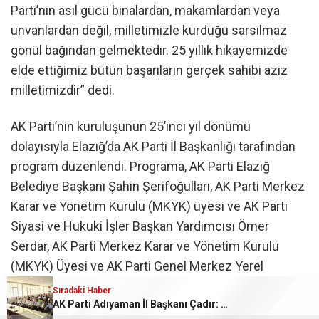
Parti’nin asıl gücü binalardan, makamlardan veya
unvanlardan değil, milletimizle kurduğu sarsılmaz
gönül bağından gelmektedir. 25 yıllık hikayemizde
elde ettiğimiz bütün başarıların gerçek sahibi aziz
milletimizdir” dedi.
AK Parti’nin kuruluşunun 25’inci yıl dönümü
dolayısıyla Elazığ’da AK Parti İl Başkanlığı tarafından
program düzenlendi. Programa, AK Parti Elazığ
Belediye Başkanı Şahin Şerifoğulları, AK Parti Merkez
Karar ve Yönetim Kurulu (MKYK) üyesi ve AK Parti
Siyasi ve Hukuki İşler Başkan Yardımcısı Ömer
Serdar, AK Parti Merkez Karar ve Yönetim Kurulu
(MKYK) Üyesi ve AK Parti Genel Merkez Yerel
Yönetimler Başkan Yardımcısı Mücahit Yanılmaz, AK
Sıradaki Haber
AK Parti Adıyaman İl Başkanı Çadır: “İlk günkü aşkla yolumuza devam ediyoruz”
Parti Elazığ İl Başkanı Sencer Selmanoğlu, belde