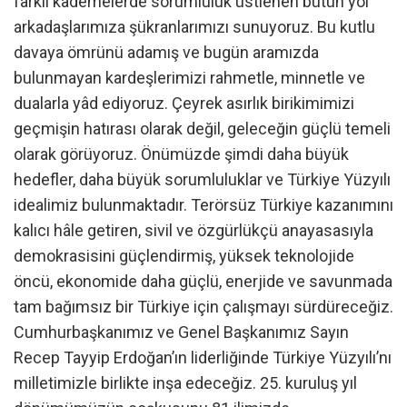
farklı kademelerde sorumluluk üstlenen bütün yol
arkadaşlarımıza şükranlarımızı sunuyoruz. Bu kutlu
davaya ömrünü adamış ve bugün aramızda
bulunmayan kardeşlerimizi rahmetle, minnetle ve
dualarla yâd ediyoruz. Çeyrek asırlık birikimimizi
geçmişin hatırası olarak değil, geleceğin güçlü temeli
olarak görüyoruz. Önümüzde şimdi daha büyük
hedefler, daha büyük sorumluluklar ve Türkiye Yüzyılı
idealimiz bulunmaktadır. Terörsüz Türkiye kazanımını
kalıcı hâle getiren, sivil ve özgürlükçü anayasasıyla
demokrasisini güçlendirmiş, yüksek teknolojide
öncü, ekonomide daha güçlü, enerjide ve savunmada
tam bağımsız bir Türkiye için çalışmayı sürdüreceğiz.
Cumhurbaşkanımız ve Genel Başkanımız Sayın
Recep Tayyip Erdoğan’ın liderliğinde Türkiye Yüzyılı’nı
milletimizle birlikte inşa edeceğiz. 25. kuruluş yıl