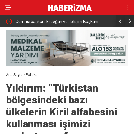
izle
Cumhurbaşkanı Erdoğan ve İletişim Başkanı
Başkan Sel
Duran’dan Anafartalar Mesajı
ettiğimiz 
milletimiz
Ana Sayfa
›
Politika
Yıldırım: “Türkistan
bölgesindeki bazı
ülkelerin Kiril alfabesini
kullanması işimizi