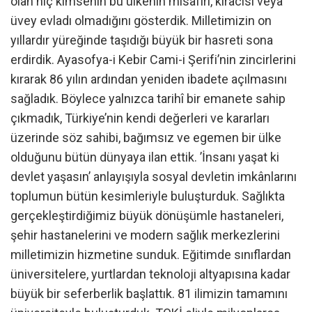
olan hiç kimsenin bu ülkenin misafiri, kiracısı veya
üvey evladı olmadığını gösterdik. Milletimizin on
yıllardır yüreğinde taşıdığı büyük bir hasreti sona
erdirdik. Ayasofya-i Kebir Cami-i Şerifi’nin zincirlerini
kırarak 86 yılın ardından yeniden ibadete açılmasını
sağladık. Böylece yalnızca tarihî bir emanete sahip
çıkmadık, Türkiye’nin kendi değerleri ve kararları
üzerinde söz sahibi, bağımsız ve egemen bir ülke
olduğunu bütün dünyaya ilan ettik. ’İnsanı yaşat ki
devlet yaşasın’ anlayışıyla sosyal devletin imkânlarını
toplumun bütün kesimleriyle buluşturduk. Sağlıkta
gerçekleştirdiğimiz büyük dönüşümle hastaneleri,
şehir hastanelerini ve modern sağlık merkezlerini
milletimizin hizmetine sunduk. Eğitimde sınıflardan
üniversitelere, yurtlardan teknoloji altyapısına kadar
büyük bir seferberlik başlattık. 81 ilimizin tamamını