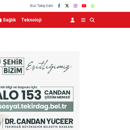
Bizi Takip Edin
Sağlık
Teknoloji
ağı
Nevşehir Kültür Yolu Festivali’nde Merve Özbey