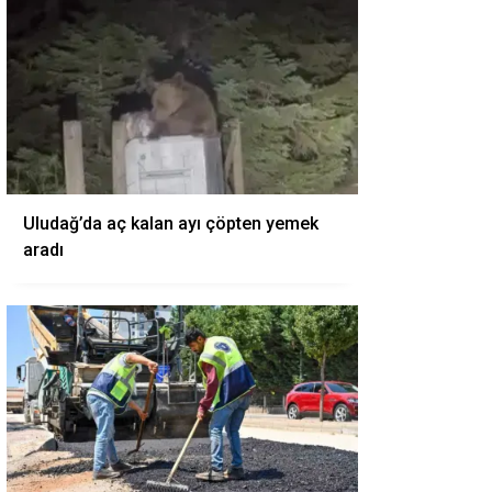
Uludağ’da aç kalan ayı çöpten yemek
aradı