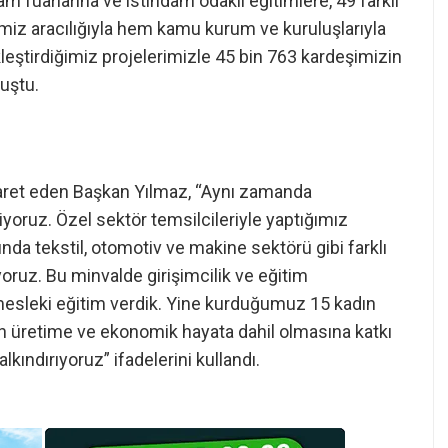
m fuarlarına ve istihdam odaklı eğitimlere, 49 farklı
miz aracılığıyla hem kamu kurum ve kuruluşlarıyla
leştirdiğimiz projelerimizle 45 bin 763 kardeşimizin
nuştu.
işaret eden Başkan Yılmaz, “Aynı zamanda
iyoruz. Özel sektör temsilcileriyle yaptığımız
nda tekstil, otomotiv ve makine sektörü gibi farklı
yoruz. Bu minvalde girişimcilik ve eğitim
esleki eğitim verdik. Yine kurduğumuz 15 kadın
ının üretime ve ekonomik hayata dahil olmasına katkı
lkındırıyoruz” ifadelerini kullandı.