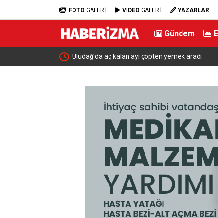
FOTO
GALERİ
VİDEO
GALERİ
YAZARLAR
Gündem
zaltı
Uludağ’da aç kalan ayı çöpten yemek aradı