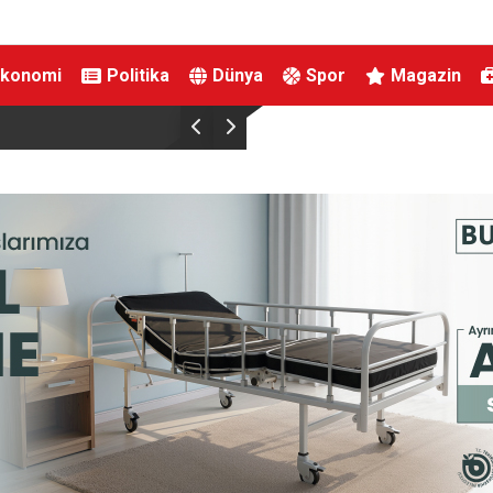
Ekonomi
Politika
Dünya
Spor
Magazin
Büyükşehir’den Panayır’da altyapı ve ulaşım at