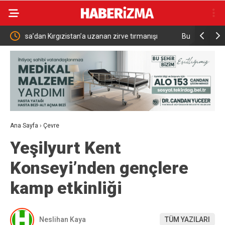
irve tırmanışı
Bursa’da polisten vatandaşlara güvenlik
bilgilendirmesi
Ana Sayfa
›
Çevre
Yeşilyurt Kent
Konseyi’nden gençlere
kamp etkinliği
Neslihan Kaya
TÜM YAZILARI