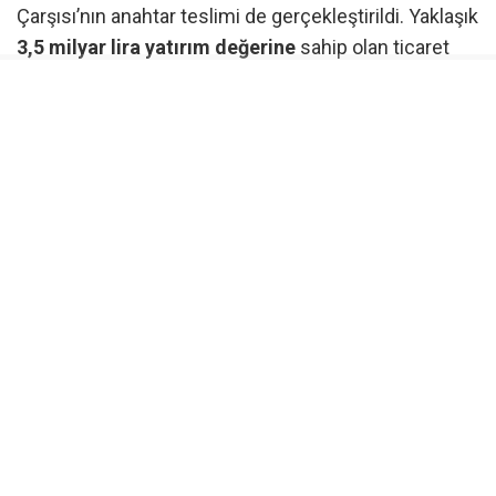
Çarşısı’nın anahtar teslimi de gerçekleştirildi. Yaklaşık
3,5 milyar lira yatırım değerine
sahip olan ticaret
merkezinin esnafa kazandırıldığını ifade eden Kurum,
TOKİ eliyle Hatay genelinde bugüne kadar 11 bini
aşkın dükkanın tamamlandığını kaydetti. Bakan
Kurum ayrıca, terörsüz Türkiye hedefinin stratejik bir
devlet politikası olduğunu vurgulayarak, kurumları
yıpratmaya yönelik eleştirilere karşı devletin sahada
kalıcı eserler inşa etmeye odaklandığını belirtti.