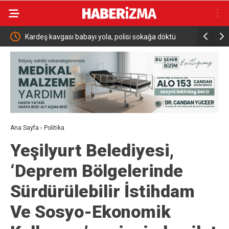
Kardeş kavgası babayı yola, polisi sokağa döktü
Osmangazi
buluşmala
Ana Sayfa
›
Politika
Yeşilyurt Belediyesi,
‘Deprem Bölgelerinde
Sürdürülebilir İstihdam
Ve Sosyo-Ekonomik