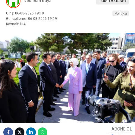
Neslihan Kaya
TÜM YAZILARI
Giriş: 06-08-2026 19:19
Politika
Güncelleme: 06-08-2026 19:19
Kaynak: İHA
ABONE OL