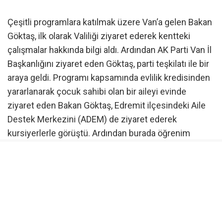
Çeşitli programlara katılmak üzere Van’a gelen Bakan
Göktaş, ilk olarak Valiliği ziyaret ederek kentteki
çalışmalar hakkında bilgi aldı. Ardından AK Parti Van İl
Başkanlığını ziyaret eden Göktaş, parti teşkilatı ile bir
araya geldi. Programı kapsamında evlilik kredisinden
yararlanarak çocuk sahibi olan bir aileyi evinde
ziyaret eden Bakan Göktaş, Edremit ilçesindeki Aile
Destek Merkezini (ADEM) de ziyaret ederek
kursiyerlerle görüştü. Ardından burada öğrenim
gören minik kursiyerlerle sohbet eden Göktaş,
kentteki temaslarını “Terörsüz Türkiye Buluşması”
programıyla sürdürdü.