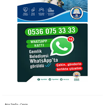
Ana Sayfa
›
Çevre