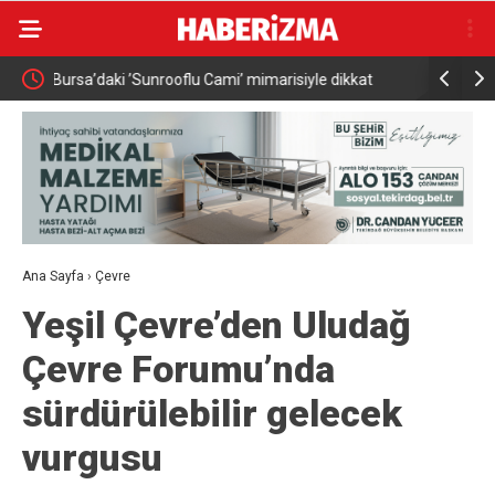
t
Bahçeli, MHP İl Başkanı’nın oğlu Enes Doğan’ın
Vakıfbank
düğününe katıldı
istihdamı iç
Ana Sayfa
›
Çevre
Yeşil Çevre’den Uludağ
Çevre Forumu’nda
sürdürülebilir gelecek
vurgusu