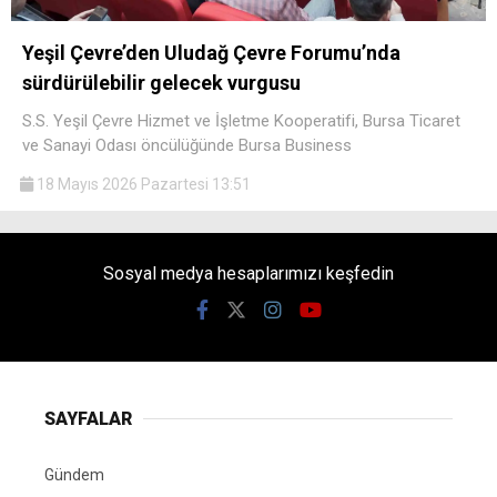
Yeşil Çevre’den Uludağ Çevre Forumu’nda
sürdürülebilir gelecek vurgusu
S.S. Yeşil Çevre Hizmet ve İşletme Kooperatifi, Bursa Ticaret
ve Sanayi Odası öncülüğünde Bursa Business
18 Mayıs 2026 Pazartesi 13:51
Sosyal medya hesaplarımızı keşfedin
SAYFALAR
Gündem