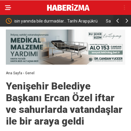
ihi Arapşükrü
Sarımsak festivalinde sahne alan Sefo, binlerce
vatandaşa unutulmaz bir gece yaşattı
Ana Sayfa
›
Genel
Yenişehir Belediye
Başkanı Ercan Özel iftar
ve sahurlarda vatandaşlar
ile bir araya geldi