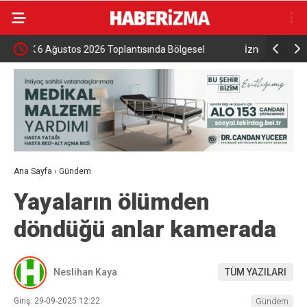
İznik Gölü’ne düşen genç hayatını kaybetti,
Aile ve S
gözyaşlarıyla toprağa verildi
Ana Sayfa
›
Gündem
Yayaların ölümden
döndüğü anlar kamerada
Neslihan Kaya
TÜM YAZILARI
Giriş: 29-09-2025 12:22
Gündem