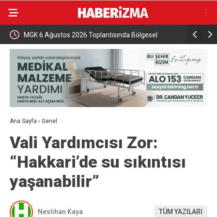
MGK 6 Ağustos 2026 Toplantısında Bölgesel
İznik Gölü
Güvenlik Gündemi
gözyaşları
Ana Sayfa
›
Genel
Vali Yardımcısı Zor:
“Hakkari’de su sıkıntısı
yaşanabilir”
Neslihan Kaya
TÜM YAZILARI