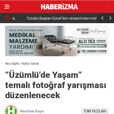
,
Tutuklu Başkan Günel’den cezaevinden mektuplu
Kanser gör
açıklama
ve tedavid
Ana Sayfa
›
Kültür Sanat
“Üzümlü’de Yaşam”
temalı fotoğraf yarışması
düzenlenecek
Neslihan Kaya
TÜM YAZILARI