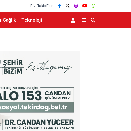
Bizi Takip Edin
Sağlık
Teknoloji
ldi
Aile ve Sosyal Hizmetler Bakanı Göktaş Van’da