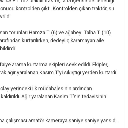
43 ET 167 plakalı traktör, tarla içerisinde ilerlediği
sonucu kontrolden çıktı. Kontrolden çıkan traktör, su
rildi.
an torunları Hamza T. (6) ve ağabeyi Talha T. (10)
 tarafından kurtarılırken, dedeyi çıkaramayan aile
ildirdi.
tfaiye arama kurtarma ekipleri sevk edildi. Ekipler,
rak ağır yaralanan Kasım T.’yi sıkıştığı yerden kurtardı.
in olay yerindeki ilk müdahalesinin ardından
aldırıldı. Ağır yaralanan Kasım T.’nin tedavisinin
ma çalışması amatör kameraya saniye saniye yansıdı.