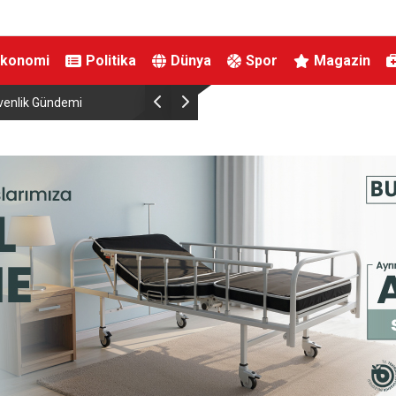
Ekonomi
Politika
Dünya
Spor
Magazin
İznik Gölü’ne düşen genç hayatını kaybetti, gözyaşlarıyla toprağa veri