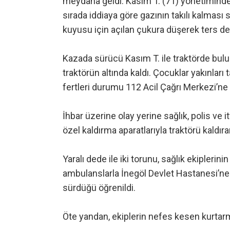
meydana geldi. Kasım T. (71) yönetimindeki 
sırada iddiaya göre gazının takılı kalması 
kuyusu için açılan çukura düşerek ters dev
Kazada sürücü Kasım T. ile traktörde bulun
traktörün altında kaldı. Çocuklar yakınları
fertleri durumu 112 Acil Çağrı Merkezi’ne b
İhbar üzerine olay yerine sağlık, polis ve i
özel kaldırma aparatlarıyla traktörü kaldıra
Yaralı dede ile iki torunu, sağlık ekiplerin
ambulanslarla İnegöl Devlet Hastanesi’ne k
sürdüğü öğrenildi.
Öte yandan, ekiplerin nefes kesen kurtar