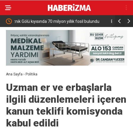
 fosil bulundu
Bursa’dan Kırgızistan’a uzanan zirve tırmanışı
Ana Sayfa
›
Politika
Uzman er ve erbaşlarla
ilgili düzenlemeleri içeren
kanun teklifi komisyonda
kabul edildi