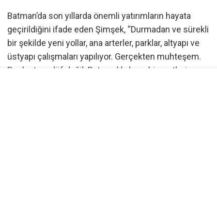
Batman’da son yıllarda önemli yatırımların hayata
geçirildiğini ifade eden Şimşek, “Durmadan ve sürekli
bir şekilde yeni yollar, ana arterler, parklar, altyapı ve
üstyapı çalışmaları yapılıyor. Gerçekten muhteşem.
Bunlar tesadüf değil. Batman’da hem hizmetlerin
artırılması hem de kaynakların verimli kullanılması
büyük bir başarıdır” diye konuştu.
Kamu kurumlarının vatandaşlara hizmet için yoğun
bir çalışma yürüttüğünü dile getiren Şimşek, “Bizlerin,
hepimizin maksadı milletimize ve halkımıza hizmet
etmektir. Çünkü siz değerli hemşehrilerimize hizmet,
aynı zamanda Hakk’a hizmettir. Biz bu şiarla hareket
ettik” ifadelerini kullandı.
“Batman’ın gelişimi ziyaretçileri şaşırtıyor”