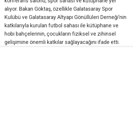
konferans salonu, spor sahası ve kütüphane yer
alıyor. Bakan Göktaş, özellikle Galatasaray Spor
Kulübü ve Galatasaray Altyapı Gönüllüleri Derneği’nin
katkılarıyla kurulan futbol sahası ile kütüphane ve
hobi bahçelerinin, çocukların fiziksel ve zihinsel
gelişimine önemli katkılar sağlayacağını ifade etti.
Bakanlık olarak Aile ve Nüfus 10 Yılı vizyonu
doğrultusunda çalıştıklarını belirten Göktaş, 193 bin
601 çocuğun Sosyal ve Ekonomik Destek (SED)
hizmetinden yararlandığını, 15 bin 671 çocuğun ise
ev tipi kuruluşlarda yaşamlarını sürdürdüğünü
kaydetti. Koruyucu aile sisteminin Türkiye’de bir iyilik
seferberliğine dönüştüğünü vurgulayan Göktaş, 30
pilot ilde uygulanan Geçici Koruyucu Aile Modeli ile
322 çocuğun aile ortamına kavuştuğunu belirtti.