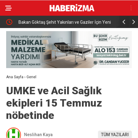
kiye’yi
Bakan Göktaş Şehit Yakınları ve Gaziler İçin Yeni
Bakan Gürl
Düzenlemeyi Açıkladı
görüştü
Ana Sayfa
›
Genel
UMKE ve Acil Sağlık
ekipleri 15 Temmuz
nöbetinde
Neslihan Kaya
TÜM YAZILARI