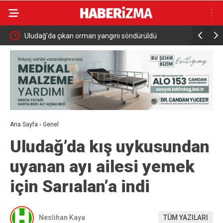
Uludağ’da çıkan orman yangını söndürüldü
MGK 6 Ağu
Güvenlik 
Ana Sayfa
›
Genel
Uludağ’da kış uykusundan
uyanan ayı ailesi yemek
için Sarıalan’a indi
Neslihan Kaya
TÜM YAZILARI