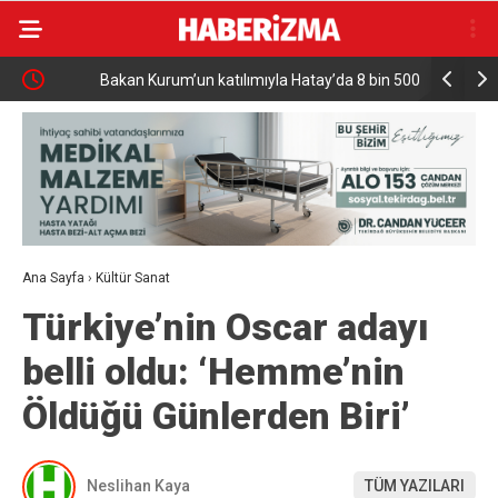
Bakan Kurum’un katılımıyla Hatay’da 8 bin 500 hak
Türkiye ve
sahibinin konutu belirlendi
Milyar Dol
Ana Sayfa
›
Kültür Sanat
Türkiye’nin Oscar adayı
belli oldu: ‘Hemme’nin
Öldüğü Günlerden Biri’
Neslihan Kaya
TÜM YAZILARI