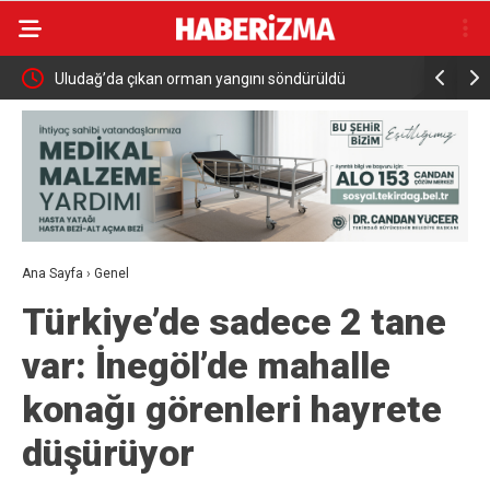
Uludağ’da çıkan orman yangını söndürüldü
MGK 6 Ağu
Güvenlik 
Ana Sayfa
›
Genel
Türkiye’de sadece 2 tane
var: İnegöl’de mahalle
konağı görenleri hayrete
düşürüyor