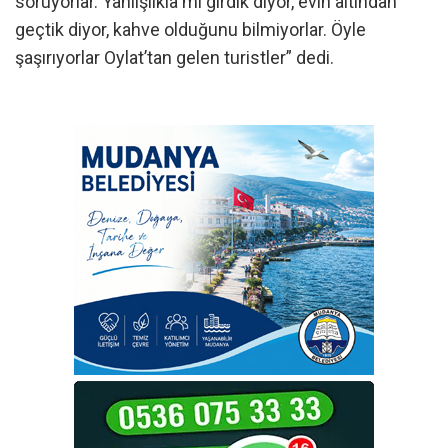
soruyorlar. Yanlışlıkla mı girdik diyor, evin altından
geçtik diyor, kahve olduğunu bilmiyorlar. Öyle
şaşırıyorlar Oylat’tan gelen turistler” dedi.