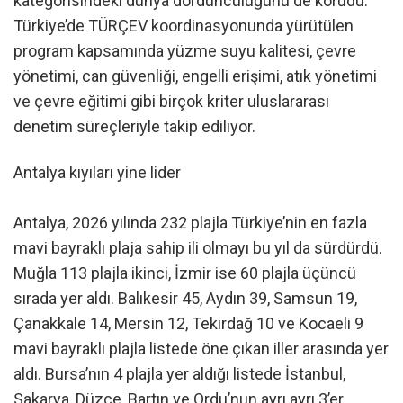
kategorisindeki dünya dördüncülüğünü de korudu.
Türkiye’de TÜRÇEV koordinasyonunda yürütülen
program kapsamında yüzme suyu kalitesi, çevre
yönetimi, can güvenliği, engelli erişimi, atık yönetimi
ve çevre eğitimi gibi birçok kriter uluslararası
denetim süreçleriyle takip ediliyor.
Antalya kıyıları yine lider
Antalya, 2026 yılında 232 plajla Türkiye’nin en fazla
mavi bayraklı plaja sahip ili olmayı bu yıl da sürdürdü.
Muğla 113 plajla ikinci, İzmir ise 60 plajla üçüncü
sırada yer aldı. Balıkesir 45, Aydın 39, Samsun 19,
Çanakkale 14, Mersin 12, Tekirdağ 10 ve Kocaeli 9
mavi bayraklı plajla listede öne çıkan iller arasında yer
aldı. Bursa’nın 4 plajla yer aldığı listede İstanbul,
Sakarya, Düzce, Bartın ve Ordu’nun ayrı ayrı 3’er,