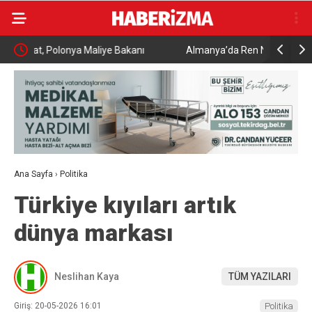
Almanya’da Ren Nehri’nde kuraklık alarmı: Su
Uludağ’da
seviyesinde tarihi düşüş yaşandı
Ana Sayfa
›
Politika
Türkiye kıyıları artık
dünya markası
Neslihan Kaya
TÜM YAZILARI
Giriş: 20-05-2026 16:01
Politika