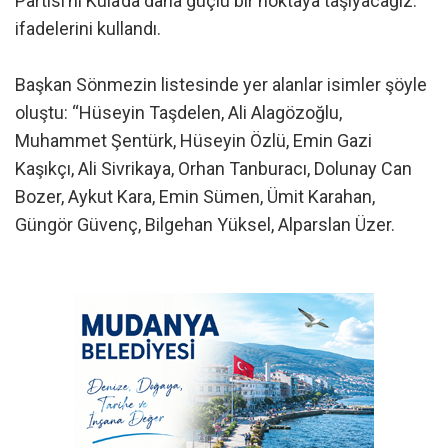
Partisi’ni Kula’da daha güçlü bir noktaya taşıyacağız.”
ifadelerini kullandı.
Başkan Sönmezin listesinde yer alanlar isimler şöyle
oluştu: “Hüseyin Taşdelen, Ali Alagözoğlu,
Muhammet Şentürk, Hüseyin Özlü, Emin Gazi
Kaşıkçı, Ali Sivrikaya, Orhan Tanburacı, Dolunay Can
Bozer, Aykut Kara, Emin Sümen, Ümit Karahan,
Güngör Güvenç, Bilgehan Yüksel, Alparslan Üzer.