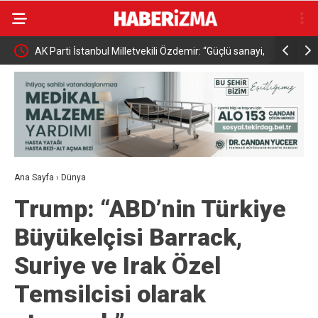
anun
AK Parti İstanbul Milletvekili Özdemir: “Güçlü sanayi,
Uluslarara
güçlü Türkiye”
kapılarını 
Ana Sayfa
›
Dünya
Trump: “ABD’nin Türkiye
Büyükelçisi Barrack,
Suriye ve Irak Özel
Temsilcisi olarak