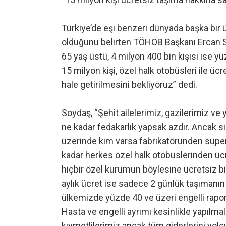
Türkiye’de eşi benzeri dünyada başka bir
olduğunu belirten TÖHOB Başkanı Ercan So
65 yaş üstü, 4 milyon 400 bin kişisi ise 
15 milyon kişi, özel halk otobüsleri ile ü
hale getirilmesini bekliyoruz” dedi.
Soydaş, “Şehit ailelerimiz, gazilerimiz ve 
ne kadar fedakarlık yapsak azdır. Ancak s
üzerinde kim varsa fabrikatöründen süpe
kadar herkes özel halk otobüslerinden üc
hiçbir özel kurumun böylesine ücretsiz bir
aylık ücret ise sadece 2 günlük taşımanın
ülkemizde yüzde 40 ve üzeri engelli rapo
Hasta ve engelli ayrımı kesinlikle yapılmalı
kıymetlilerimiz ancak tüm giderlerini yolc