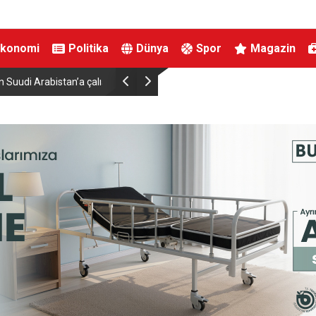
Ekonomi
Politika
Dünya
Spor
Magazin
ma ziyareti
Orhangazi’deki meslek lisesinin yıkımına başlan