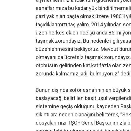
esnaflarımıza bu kadar yük bindirilmemeli. 
gazi yakınları başta olmak üzere 1980’li yı
taşıdıklarımızı taşıyalım. 2014 yılından s
üzeri herkes eklenince şu anda 85 milyon
taşımak zorundayız. Bu nedenle ilgili yasa
düzenlenmesini bekliyoruz. Mevcut durumd
olmayanı da ücretsiz taşımak zorundayız. İ
otobüsün gelirinden kat kat fazla olan ze
zorunda kalmamızı adil bulmuyoruz” dedi
Bunun dışında şoför esnafının en büyük sı
başlayacağı belirtilen basit usul vergile
sistemine geçiş olduğunu kaydeden Başk
sıkıntılara neden olacağını belirterek, “Se
dosyalarımızı TŞOF Genel Başkanımızla bir
vergiye tabi tutulursa bu ciddi bir sıkıntı