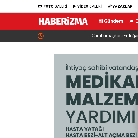
FOTO
GALERİ
VİDEO
GALERİ
YAZARLAR
Gündem
Cumhurbaşkanı Erdoğan Suudi Arabistan’a çalış
gerçekleştirecek