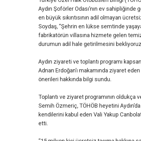
Aydın Şoförler Odası’nın ev sahipliğinde g
en büyük sıkıntısının adil olmayan ücretsi
Soydaş, “Şehrin en lükse semtinde yaşayan
fabrikatörün villasına hizmete gelen temiz
durumun adil hale getirilmesini bekliyoruz
Aydın ziyareti ve toplantı programı kaps
Adnan Erdoğan’ı makamında ziyaret eden
önerileri hakkında bilgi sundu.
Toplantı ve ziyaret programının oldukça ve
Semih Özmeriç, TÖHÖB heyetini Aydın’da m
kendilerini kabul eden Vali Yakup Canbol
etti.
“15 milyon kişi ücretsiz taşıma hakkına s