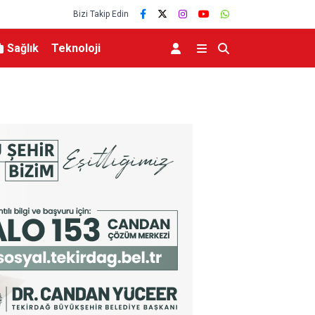
Bizi Takip Edin
Sağlık
Teknoloji
dı
Neşet Ertaş Kültür ve Müzik Festivali’nde meyd