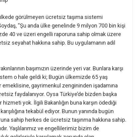
 ülkede görülmeyen ücretsiz taşıma sistemi
ydaş, “Şu anda ülke genelinde 9 milyon 700 bin kişi
yüzde 40 ve üzeri engelli raporuna sahip olmak üzere
cretsiz seyahat hakkına sahip. Bu uygulamanın adil
yakınlarının başımızın üzerinde yeri var. Bunlara karşı
istem o hale geldi ki; Bugün ülkemizde 65 yaş
r emeklisine, gayrimenkul zengininden işadamına
retsiz faydalanıyor. Oysa Türkiye’de bizden başka
 hizmeti yok. İlgili Bakanlığın buna karşın ödediği
 karşılığına tekabül ediyor. Bunun yanında bugün
runa sahip herkes de ücretsiz taşınma hakkına sahip.
dır. Yaşlılarımız ve engellilerimiz bizim de
uluk gelirleriyle karşılamak zorunda olan