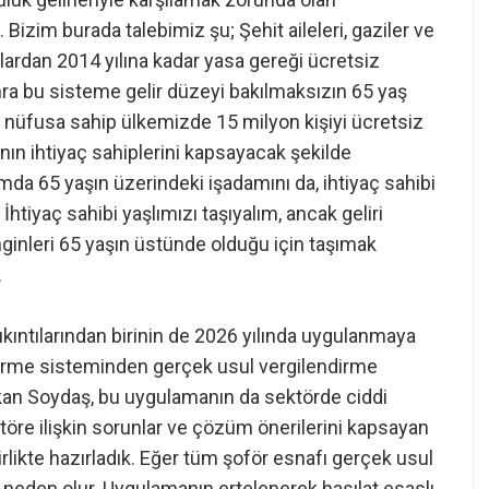
Bizim burada talebimiz şu; Şehit aileleri, gaziler ve
llardan 2014 yılına kadar yasa gereği ücretsiz
onra bu sisteme gelir düzeyi bakılmaksızın 65 yaş
 nüfusa sahip ülkemizde 15 milyon kişiyi ücretsiz
nın ihtiyaç sahiplerini kapsayacak şekilde
a 65 yaşın üzerindeki işadamını da, ihtiyaç sahibi
htiyaç sahibi yaşlımızı taşıyalım, ancak geliri
nginleri 65 yaşın üstünde olduğu için taşımak
.
kıntılarından birinin de 2026 yılında uygulanmaya
ndirme sisteminden gerçek usul vergilendirme
an Soydaş, bu uygulamanın da sektörde ciddi
ktöre ilişkin sorunlar ve çözüm önerilerini kapsayan
likte hazırladık. Eğer tüm şoför esnafı gerçek usul
ya neden olur. Uygulamanın ertelenerek hasılat esaslı