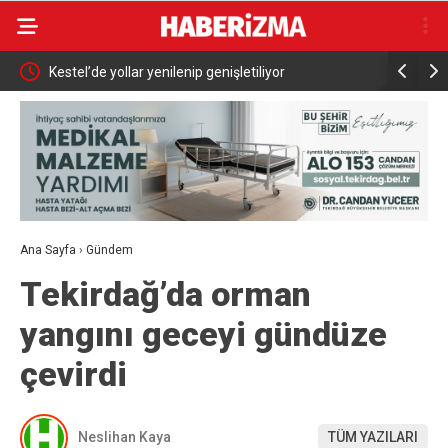
e
Kestel’de yollar yenilenip genişletiliyor
Abdülhami
uyoruz”
İçin Çalışı
Ana Sayfa
›
Gündem
Tekirdağ’da orman
yangını geceyi gündüze
çevirdi
Neslihan Kaya
TÜM YAZILARI