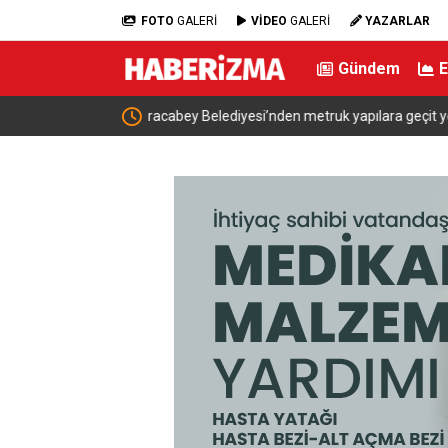
FOTO
GALERİ
VİDEO
GALERİ
YAZARLAR
Gündem
t yok
Erdoğan, Suudi Arabistan’dan ayrıldı