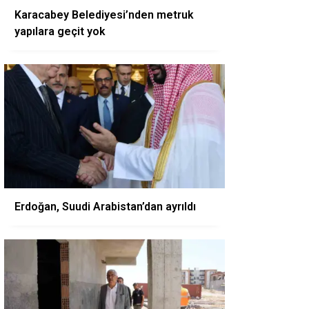
Karacabey Belediyesi’nden metruk
yapılara geçit yok
Erdoğan, Suudi Arabistan’dan ayrıldı