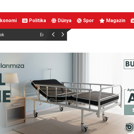
Ekonomi
Politika
Dünya
Spor
Magazin
Kahta’da kadınlara özel yaşam ve yüzme merke