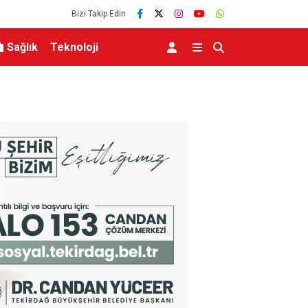
Bizi Takip Edin
Sağlık
Teknoloji
zi yükseliyor
Bakan Yumaklı Kars’ta Tarım ve Hayvancılığın G
Büyükbaş ve Küçükbaş Varlığında Artış