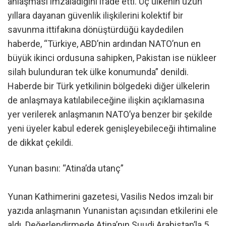
anlaşması imzaladığını ifade etti. Üç ülkenin uzun
yıllara dayanan güvenlik ilişkilerini kolektif bir
savunma ittifakına dönüştürdüğü kaydedilen
haberde, “Türkiye, ABD’nin ardından NATO’nun en
büyük ikinci ordusuna sahipken, Pakistan ise nükleer
silah bulunduran tek ülke konumunda” denildi.
Haberde bir Türk yetkilinin bölgedeki diğer ülkelerin
de anlaşmaya katılabileceğine ilişkin açıklamasına
yer verilerek anlaşmanın NATO’ya benzer bir şekilde
yeni üyeler kabul ederek genişleyebileceği ihtimaline
de dikkat çekildi.
Yunan basını: “Atina’da utanç”
Yunan Kathimerini gazetesi, Vasilis Nedos imzalı bir
yazıda anlaşmanın Yunanistan açısından etkilerini ele
aldı. Değerlendirmede Atina’nın Suudi Arabistan’la 5