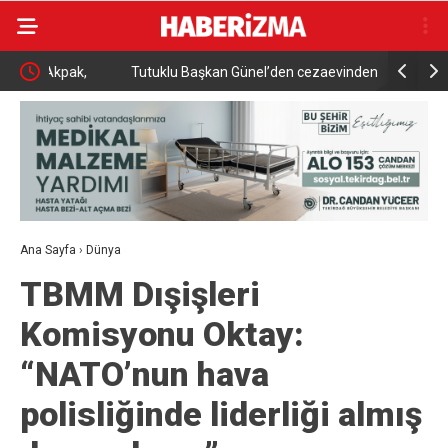
,
Tutuklu Başkan Günel’den cezaevinden mektuplu
Kanser gör
açıklama
ve tedavid
Ana Sayfa
›
Dünya
TBMM Dışişleri
Komisyonu Oktay:
“NATO’nun hava
polisliğinde liderliği almış