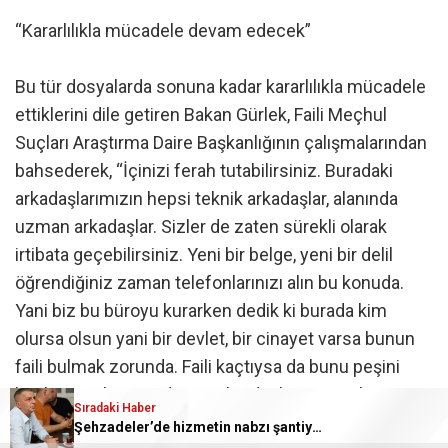
“Kararlılıkla mücadele devam edecek”
Bu tür dosyalarda sonuna kadar kararlılıkla mücadele
ettiklerini dile getiren Bakan Gürlek, Faili Meçhul
Suçları Araştırma Daire Başkanlığının çalışmalarından
bahsederek, “İçinizi ferah tutabilirsiniz. Buradaki
arkadaşlarımızın hepsi teknik arkadaşlar, alanında
uzman arkadaşlar. Sizler de zaten sürekli olarak
irtibata geçebilirsiniz. Yeni bir belge, yeni bir delil
öğrendiğiniz zaman telefonlarınızı alın bu konuda.
Yani biz bu büroyu kurarken dedik ki burada kim
olursa olsun yani bir devlet, bir cinayet varsa bunun
faili bulmak zorunda. Faili kaçtıysa da bunu peşini
bırakmamak zorunda. Yani bu devletin temel görevi.
Sıradaki Haber
Yani o Oğuz Demir İran’a gitti, Avusturya’ya gitti.
Şehzadeler’de hizmetin nabzı şantiyede tutuldu