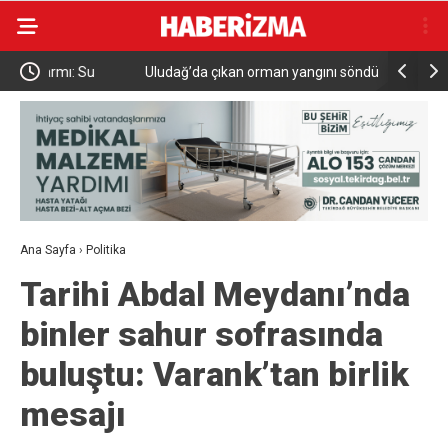
Uludağ’da çıkan orman yangını söndürüldü
MGK 6 Ağu
Güvenlik 
Ana Sayfa
›
Politika
Tarihi Abdal Meydanı’nda
binler sahur sofrasında
buluştu: Varank’tan birlik
mesajı