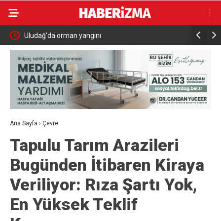
a
Uludağ’da orman yangını
MHP Kula 
Ana Sayfa
›
Çevre
Tapulu Tarım Arazileri
Bugünden İtibaren Kiraya
Veriliyor: Rıza Şartı Yok,
En Yüksek Teklif