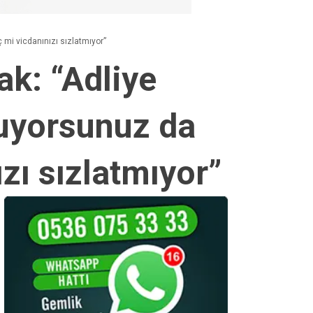
 mi vicdanınızı sızlatmıyor”
ak: “Adliye
luyorsunuz da
zı sızlatmıyor”