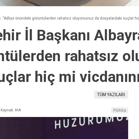
ak: “Adliye önündeki görüntülerden rahatsız oluyorsunuz da dosyalardaki suçlar hiç
hir İl Başkanı Albayr
tülerden rahatsız o
çlar hiç mi vicdanını
TÜM YAZILARI
Kaynak: İHA
Politika