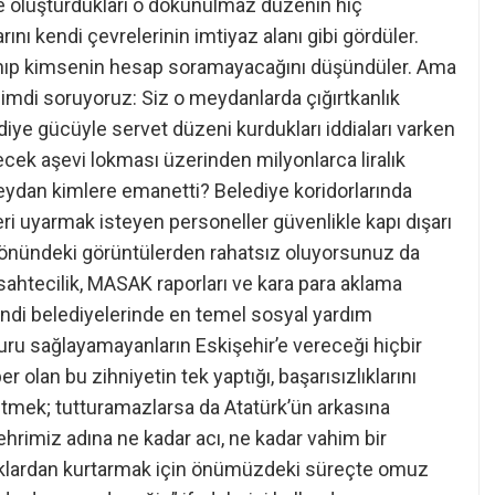
r’de oluşturdukları o dokunulmaz düzenin hiç
nı kendi çevrelerinin imtiyaz alanı gibi gördüler.
klanıp kimsenin hesap soramayacağını düşündüler. Ama
 Şimdi soruyoruz: Siz o meydanlarda çığırtkanlık
ediye gücüyle servet düzeni kurdukları iddiaları varken
ek aşevi lokması üzerinden milyonlarca liralık
 meydan kimlere emanetti? Belediye koridorlarında
eri uyarmak isteyen personeller güvenlikle kapı dışarı
ye önündeki görüntülerden rahatsız oluyorsunuz da
ahtecilik, MASAK raporları ve kara para aklama
Kendi belediyelerinde en temel sosyal yardım
uzuru sağlayamayanların Eskişehir’e vereceği hiçbir
olan bu zihniyetin tek yaptığı, başarısızlıklarını
etmek; tutturamazlarsa da Atatürk’ün arkasına
şehrimiz adına ne kadar acı, ne kadar vahim bir
luklardan kurtarmak için önümüzdeki süreçte omuz