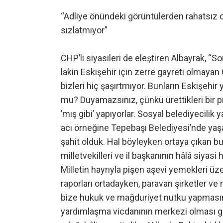
“Adliye önündeki görüntülerden rahatsız o
sızlatmıyor”
CHP’li siyasileri de eleştiren Albayrak, “
lakin Eskişehir için zerre gayreti olmayan C
bizleri hiç şaşırtmıyor. Bunların Eskişehir 
mu? Duyamazsınız, çünkü ürettikleri bir p
’mış gibi’ yapıyorlar. Sosyal belediyecili
acı örneğine Tepebaşı Belediyesi’nde yaşa
şahit olduk. Hal böyleyken ortaya çıkan b
milletvekilleri ve il başkanının hâlâ siya
Milletin hayrıyla pişen aşevi yemekleri üz
raporları ortadayken, paravan şirketler ve
bize hukuk ve mağduriyet nutku yapmasın. 
yardımlaşma vicdanının merkezi olması gere