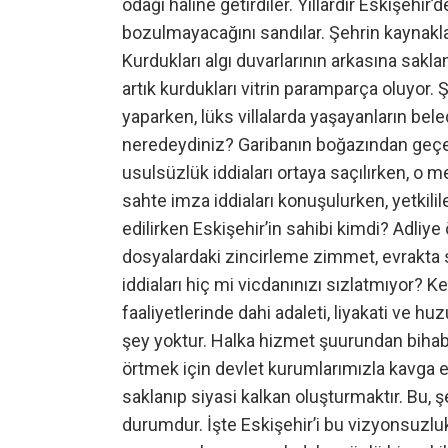
odağı hâline getirdiler. Yıllardır Eskişehi
bozulmayacağını sandılar. Şehrin kaynakları
Kurdukları algı duvarlarının arkasına sa
artık kurdukları vitrin paramparça oluyor.
yaparken, lüks villalarda yaşayanların bel
neredeydiniz? Garibanın boğazından geçec
usulsüzlük iddiaları ortaya saçılırken, o
sahte imza iddiaları konuşulurken, yetkilil
edilirken Eskişehir’in sahibi kimdi? Adli
dosyalardaki zincirleme zimmet, evrakta s
iddiaları hiç mi vicdanınızı sızlatmıyor? 
faaliyetlerinde dahi adaleti, liyakati ve h
şey yoktur. Halka hizmet şuurundan bihaber 
örtmek için devlet kurumlarımızla kavga 
saklanıp siyasi kalkan oluşturmaktır. Bu, 
durumdur. İşte Eskişehir’i bu vizyonsuz