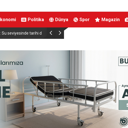
Ekonomi
Politika
Dünya
Spor
Magazin
viyesinde tarihi düşüş
Uludağ’da çıkan orman yangını söndürüldü