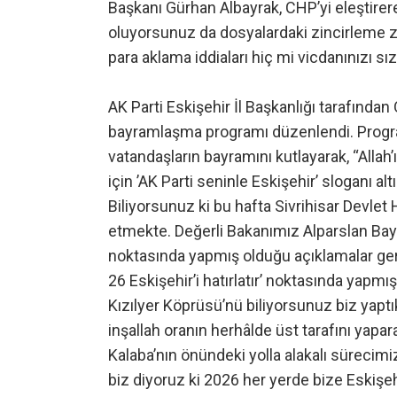
Başkanı Gürhan Albayrak, CHP’yi eleştirer
oluyorsunuz da dosyalardaki zincirleme z
para aklama iddiaları hiç mi vicdanınızı sı
AK Parti Eskişehir İl Başkanlığı tarafınd
bayramlaşma programı düzenlendi. Progra
vatandaşların bayramını kutlayarak, “Allah’ı
için ’AK Parti seninle Eskişehir’ sloganı
Biliyorsunuz ki bu hafta Sivrihisar Devlet
etmekte. Değerli Bakanımız Alparslan Bayra
noktasında yapmış olduğu açıklamalar gerçe
26 Eskişehir’i hatırlatır’ noktasında yapmış
Kızılyer Köprüsü’nü biliyorsunuz biz yapt
inşallah oranın herhâlde üst tarafını yapa
Kalaba’nın önündeki yolla alakalı sürecim
biz diyoruz ki 2026 her yerde bize Eskişehi