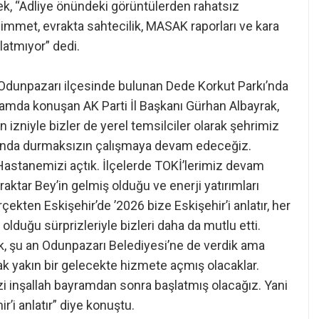
ek, “Adliye önündeki görüntülerden rahatsız
immet, evrakta sahtecilik, MASAK raporları ve kara
zlatmıyor” dedi.
an Odunpazarı ilçesinde bulunan Dede Korkut Parkı’nda
mda konuşan AK Parti İl Başkanı Gürhan Albayrak,
n izniyle bizler de yerel temsilciler olarak şehrimiz
 altında durmaksızın çalışmaya devam edeceğiz.
 Hastanemizi açtık. İlçelerde TOKİ’lerimiz devam
ktar Bey’in gelmiş olduğu ve enerji yatırımları
kten Eskişehir’de ’2026 bize Eskişehir’i anlatır, her
 olduğu sürprizleriyle bizleri daha da mutlu etti.
ık, şu an Odunpazarı Belediyesi’ne de verdik ama
rak yakın bir gelecekte hizmete açmış olacaklar.
izi inşallah bayramdan sonra başlatmış olacağız. Yani
r’i anlatır” diye konuştu.