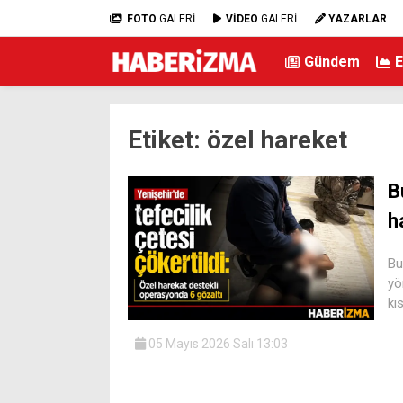
FOTO
GALERİ
VİDEO
GALERİ
YAZARLAR
Gündem
Etiket:
özel hareket
B
h
Bu
yö
kı
05 Mayıs 2026 Salı 13:03