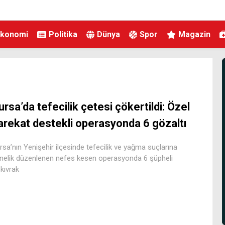
Ekonomi
Politika
Dünya
Spor
Magazin
ursa’da tefecilik çetesi çökertildi: Özel
arekat destekli operasyonda 6 gözaltı
rsa’nın Yenişehir ilçesinde tefecilik ve yağma suçlarına
nelik düzenlenen nefes kesen operasyonda 6 şüpheli
skıvrak