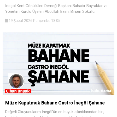
İnegöl Kent Gönüllüleri Derneği Başkanı Bahadır Bayraktar ve
Yönetim Kurulu Üyeleri Abdullah Ezim, Birsen Sokullu,
19 Şubat 2026 Perşembe 18:05
Müze Kapatmak Bahane Gastro İnegöl Şahane
Değerli Okuyucularım İnegöl’ün en büyük sıkıntılarından biri,