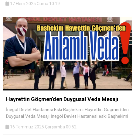
17 Ekim 2025 Cuma 10:19
Hayrettin Göçmen’den Duygusal Veda Mesajı
İnegöl Devlet Hastanesi Eski Başhekimi Hayrettin Göçmen’den
Duygusal Veda Mesajı İnegöl Devlet Hastanesi eski Başhekimi
16 Temmuz 2025 Çarşamba 00:52