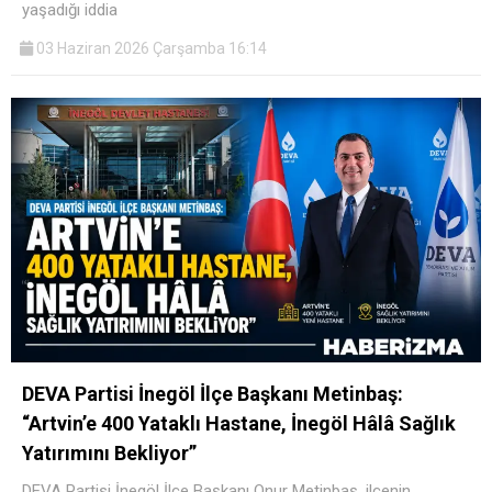
yaşadığı iddia
03 Haziran 2026 Çarşamba 16:14
DEVA Partisi İnegöl İlçe Başkanı Metinbaş:
“Artvin’e 400 Yataklı Hastane, İnegöl Hâlâ Sağlık
Yatırımını Bekliyor”
DEVA Partisi İnegöl İlçe Başkanı Onur Metinbaş, ilçenin