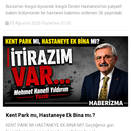
Bursa’nın İnegöl ilçesinde İnegöl Devlet Hastanesi’nin palyatif
bakım bölümünde bir hastanın bakımını üstlenen 36 yaşındaki
03 Ağustos 2026 Pazartesi 10:30
Kent Park mı, Hastaneye Ek Bina mı.?
KENT PARK MI HASTANEYE EK BİNA MI? Geçtiğimiz gün