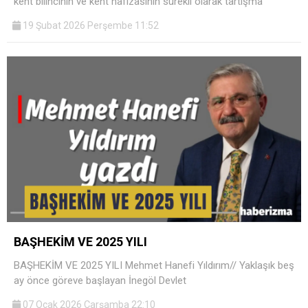
kent bilincinin ve kent hafızasının sürekli olarak tartışma
19 Şubat 2026 Perşembe 11:52
BAŞHEKİM VE 2025 YILI
BAŞHEKİM VE 2025 YILI Mehmet Hanefi Yıldırım// Yaklaşık beş
ay önce göreve başlayan İnegöl Devlet
07 Ocak 2026 Çarşamba 22:10