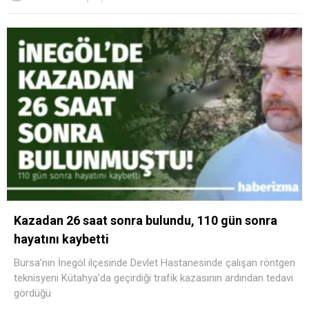
Kazadan 26 saat sonra bulundu, 110 gün sonra
hayatını kaybetti
Bursa’nın İnegöl ilçesinde Devlet Hastanesinde çalışan röntgen
teknisyeni Kütahya’da geçirdiği trafik kazasının ardından tedavi
gördüğü