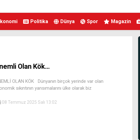
Ekonomi
Politika
Dünya
Spor
Magazin
nemli Olan Kök…
EMLİ OLAN KÖK Dünyanın birçok yerinde var olan
onomik sıkıntının yansımalarını ülke olarak biz
08 Temmuz 2025 Salı 13:02