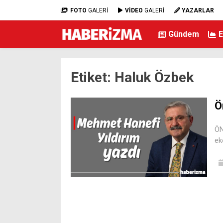
FOTO
GALERİ
VİDEO
GALERİ
YAZARLAR
Gündem
Etiket:
Haluk Özbek
Ö
ÖN
ek