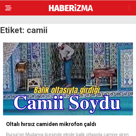
Etiket:
camii
Oltalı hırsız camiden mikrofon çaldı
Bursa’nın Mudanya ilçesinde elinde balık oltasıyla camiye giren