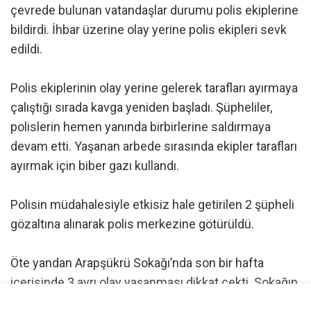
çevrede bulunan vatandaşlar durumu polis ekiplerine
bildirdi. İhbar üzerine olay yerine polis ekipleri sevk
edildi.
Polis ekiplerinin olay yerine gelerek tarafları ayırmaya
çalıştığı sırada kavga yeniden başladı. Şüpheliler,
polislerin hemen yanında birbirlerine saldırmaya
devam etti. Yaşanan arbede sırasında ekipler tarafları
ayırmak için biber gazı kullandı.
Polisin müdahalesiyle etkisiz hale getirilen 2 şüpheli
gözaltına alınarak polis merkezine götürüldü.
Öte yandan Arapşükrü Sokağı’nda son bir hafta
içerisinde 3 ayrı olay yaşanması dikkat çekti. Sokağın
kısa süre içerisinde art arda yaşanan olaylarla