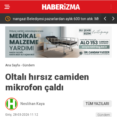
 aylık 600 ton atık
MHP Talas İlçe Başkanlığı’nda Kayhan Saraç güven
tazeledi
Ana Sayfa
›
Gündem
Oltalı hırsız camiden
mikrofon çaldı
Neslihan Kaya
TÜM YAZILARI
Giriş: 28-03-2026 11:12
Gündem