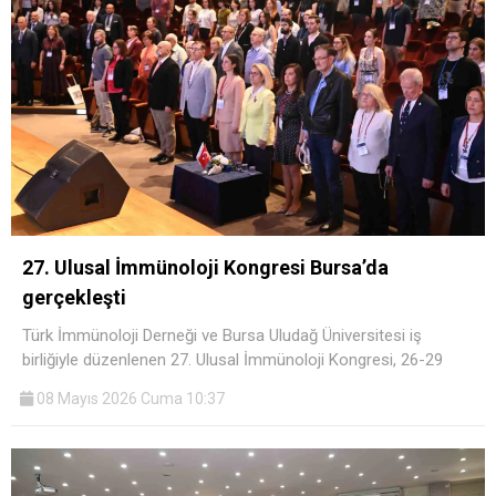
27. Ulusal İmmünoloji Kongresi Bursa’da
gerçekleşti
Türk İmmünoloji Derneği ve Bursa Uludağ Üniversitesi iş
birliğiyle düzenlenen 27. Ulusal İmmünoloji Kongresi, 26-29
08 Mayıs 2026 Cuma 10:37