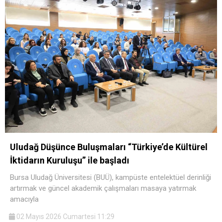
Uludağ Düşünce Buluşmaları “Türkiye’de Kültürel
İktidarın Kuruluşu” ile başladı
Bursa Uludağ Üniversitesi (BUÜ), kampüste entelektüel derinliği
artırmak ve güncel akademik çalışmaları masaya yatırmak
amacıyla
02 Mayıs 2026 Cumartesi 11:29