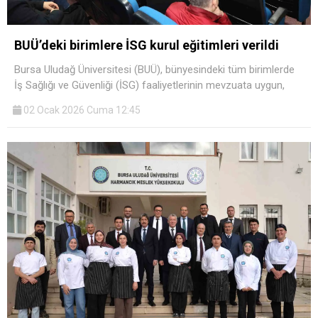
BUÜ’deki birimlere İSG kurul eğitimleri verildi
Bursa Uludağ Üniversitesi (BUÜ), bünyesindeki tüm birimlerde
İş Sağlığı ve Güvenliği (İSG) faaliyetlerinin mevzuata uygun,
02 Ocak 2026 Cuma 12:45