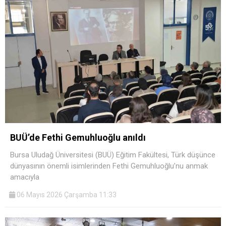
BUÜ’de Fethi Gemuhluoğlu anıldı
Bursa Uludağ Üniversitesi (BUÜ) Eğitim Fakültesi, Türk düşünce
dünyasının önemli isimlerinden Fethi Gemuhluoğlu’nu anmak
amacıyla
06 Mayıs 2026 Çarşamba 11:33