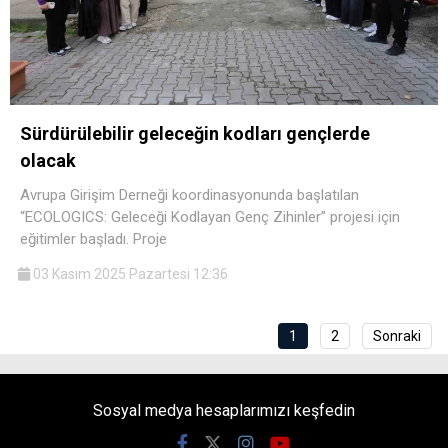
Sürdürülebilir geleceğin kodları gençlerde
olacak
Avrupa Girişim Derneği koordinasyonunda başlatılan
“ECOLOGICS: Geleceği Kodlayan Genç Zihinler” projesi için
eğitimler başladı. Proje
03 Kasım 2025 Pazartesi 12:36
1
2
Sonraki
Sosyal medya hesaplarımızı keşfedin