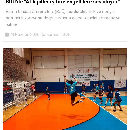
BUÜ’de “Atık piller işitme engellilere ses oluyor”
Bursa Uludağ Üniversitesi (BUÜ), sürdürülebilirlik ve sosyal
sorumluluk vizyonu doğrultusunda çevre bilincini artıracak ve
işitme
24 Haziran 2026 Çarşamba 10:25