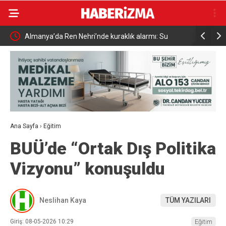
Almanya’da Ren Nehri’nde kuraklık alarmı: Su
Uludağ’da çı
seviyesinde tarihi düşüş yaşandı
Ana Sayfa
›
Eğitim
BUÜ’de “Ortak Dış Politika
Vizyonu” konuşuldu
Neslihan Kaya
TÜM YAZILARI
Giriş: 08-05-2026 10:29
Eğitim