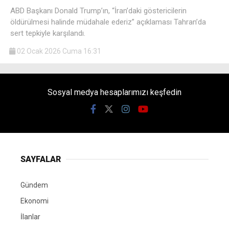
ABD Başkanı Donald Trump’ın, “İran’daki göstericilerin
öldürülmesi halinde müdahale ederiz” açıklaması Tahran’da
sert tepkiyle karşılandı.
02 Ocak 2026 Cuma 16:31
Sosyal medya hesaplarımızı keşfedin
SAYFALAR
Gündem
Ekonomi
İlanlar