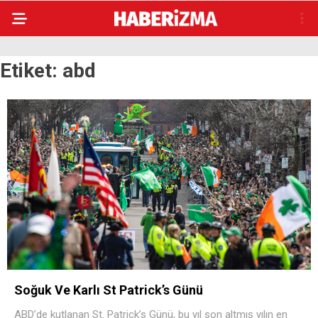
Etiket:
abd
Soğuk Ve Karlı St Patrick’s Günü
ABD’de kutlanan St. Patrick’s Günü, bu yıl son altmış yılın en