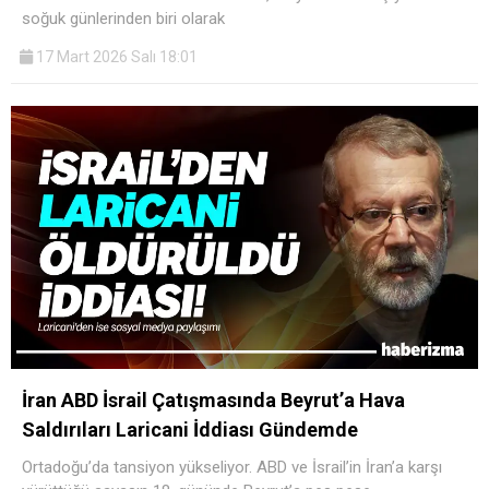
soğuk günlerinden biri olarak
17 Mart 2026 Salı 18:01
İran ABD İsrail Çatışmasında Beyrut’a Hava
Saldırıları Laricani İddiası Gündemde
Ortadoğu’da tansiyon yükseliyor. ABD ve İsrail’in İran’a karşı