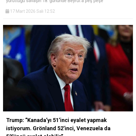
yürüttüğü savaşın 18. gününde Beyrut’a peş peşe
17 Mart 2026 Salı 12:52
Trump: “Kanada’yı 51’inci eyalet yapmak
istiyorum. Grönland 52’inci, Venezuela da