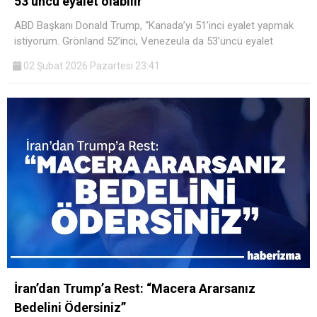
53’üncü eyalet olabilir”
ABD Başkanı Donald Trump, “Kanada’yı 51’inci eyalet yapmak
istiyorum. Grönland 52’inci, Venezeula da 53’üncü eyalet
02 Şubat 2026 Pazartesi 23:41
İran’dan Trump’a Rest: “Macera Ararsanız
Bedelini Ödersiniz”