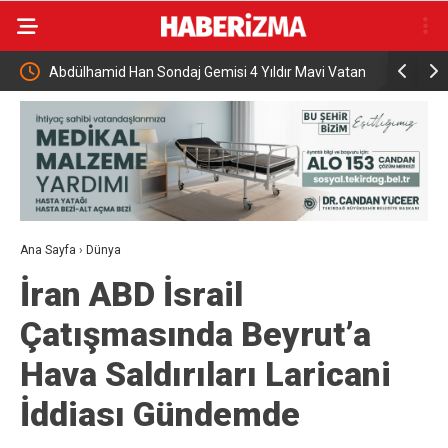
ması
Abdülhamid Han Sondaj Gemisi 4 Yıldır Mavi Vatan
AK Parti İ
İçin Çalışıyor
programı
Ana Sayfa
›
Dünya
İran ABD İsrail
Çatışmasında Beyrut’a
Hava Saldırıları Laricani
İddiası Gündemde