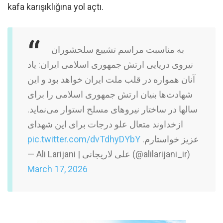
kafa karışıklığına yol açtı.
به مناسبت مراسم تشییع سلحشوران
نیروی دریایی ارتش جمهوری اسلامی ایران: یاد
آنان همواره در قلب ملت ایران خواهد بود و این
شهادت‌ها بنیان ارتش جمهوری اسلامی را برای
سالها در ساختار نیروهای مسلح استوار می‌نماید.
ازخداوند متعال علو درجات برای این شهدای
pic.twitter.com/dvTdhyDYbY
عزیز خواستارم.
— Ali Larijani | علی لاریجانی (@alilarijani_ir)
March 17, 2026