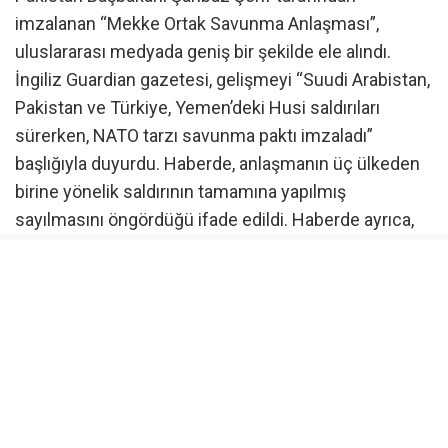
imzalanan “Mekke Ortak Savunma Anlaşması”,
uluslararası medyada geniş bir şekilde ele alındı.
İngiliz Guardian gazetesi, gelişmeyi “Suudi Arabistan,
Pakistan ve Türkiye, Yemen’deki Husi saldırıları
sürerken, NATO tarzı savunma paktı imzaladı”
başlığıyla duyurdu. Haberde, anlaşmanın üç ülkeden
birine yönelik saldırının tamamına yapılmış
sayılmasını öngördüğü ifade edildi. Haberde ayrıca,
“Suudi Arabistan, Pakistan ve Türkiye, karşılıklı
savunma anlaşması imzalayarak İslam dünyasının en
etkili üç ülkesini, NATO benzeri bir pakt altında bir
araya getirdi” denildi.
Channel 4, anlaşmanın Mekke’de imzalanmış
olmasına dikkat çekti